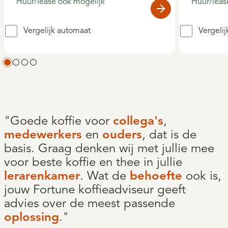
Huur/lease ook mogelijk
Huur/leas
Vergelijk automaat
Vergeli
"Goede koffie voor
collega's
,
medewerkers
en
ouders
, dat is de
basis. Graag denken wij met jullie mee
voor beste koffie en thee in jullie
lerarenkamer
. Wat de
behoefte
ook is,
jouw Fortune koffieadviseur geeft
advies over de meest passende
oplossing
."