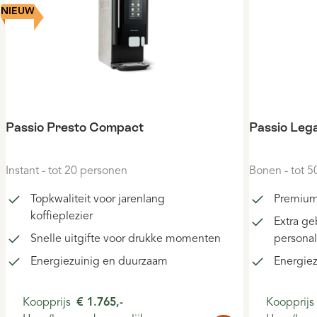
NIEUW
Passio Presto Compact
Passio Leg
Instant - tot 20 personen
Bonen - tot 
Topkwaliteit voor jarenlang
Premium
koffieplezier
Extra ge
Snelle uitgifte voor drukke momenten
personal
Energiezuinig en duurzaam
Energie
Koopprijs
€ 1.765,-
Koopprijs