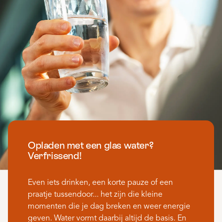
Opladen met een glas water?
Verfrissend!
Even iets drinken, een korte pauze of een
praatje tussendoor... het zijn die kleine
momenten die je dag breken en weer energie
geven. Water vormt daarbij altijd de basis. En