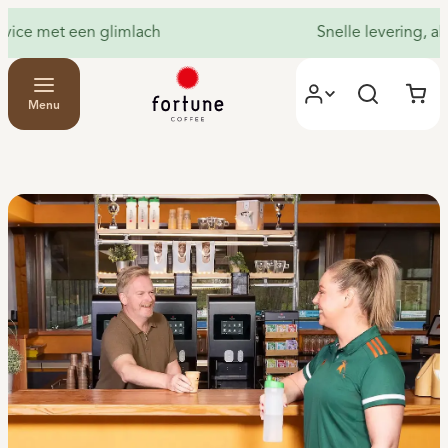
Persoonlijke service met een glimlach
S
Menu