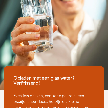
Opladen met een glas water?
Verfrissend!
Even iets drinken, een korte pauze of een
praatje tussendoor... het zijn die kleine
momenten die je dag breken en weer energie