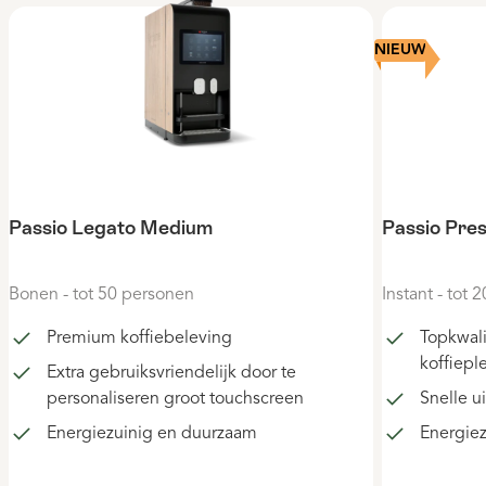
Productgalerij overslaan
NIEUW
Passio Legato Medium
Passio Pre
Bonen - tot 50 personen
Instant - tot
Premium koffiebeleving
Topkwali
koffieple
Extra gebruiksvriendelijk door te
personaliseren groot touchscreen
Snelle u
Energiezuinig en duurzaam
Energie