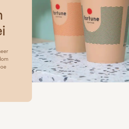
m
i
meer
ndom
hoe