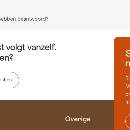
et hebben beantwoord?
t volgt vanzelf.
S
en?
n
Bl
hatten
M
on
m
Overige