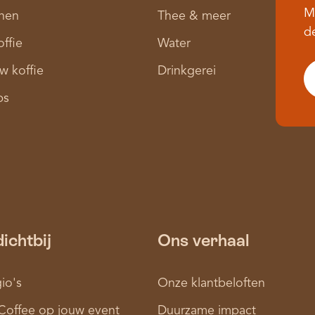
M
nen
Thee & meer
d
offie
Water
w koffie
Drinkgerei
ps
dichtbij
Ons verhaal
io's
Onze klantbeloften
Coffee op jouw event
Duurzame impact