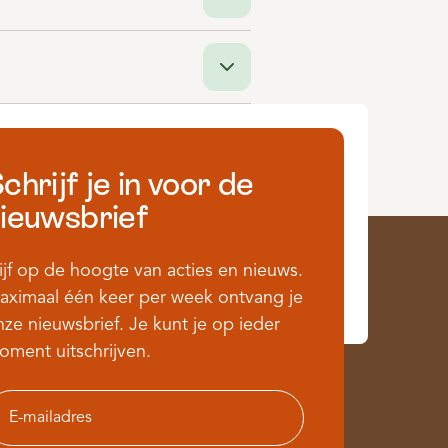
chrijf je in voor de
ieuwsbrief
ijf op de hoogte van acties en nieuws.
aximaal één keer per week ontvang je
ze nieuwsbrief. Je kunt je op ieder
oment uitschrijven.