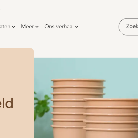
60 maanden gratis service & onderhoud
Geen
aten
Meer
Ons verhaal
ld