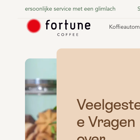
imlach
Snelle levering, altijd dichtbij
Koffieautom
Veelgeste
e Vragen
over