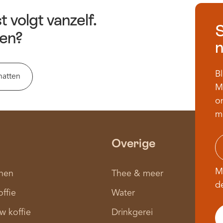
t volgt vanzelf.
S
en?
n
Bl
hatten
M
on
m
Overige
M
nen
Thee & meer
d
offie
Water
w koffie
Drinkgerei