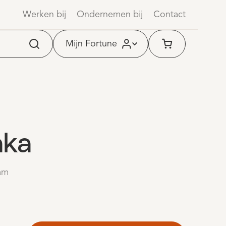
tis service & onderhoud
Werken bij
Ondernemen bij
Geen contract
Contact
Mijn Fortune
ka
am