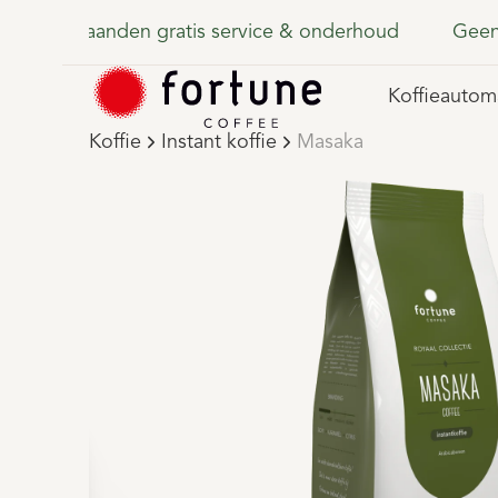
Persoonlijke service met een glimlach
Snelle
Koffieautom
Koffie
Instant koffie
Masaka