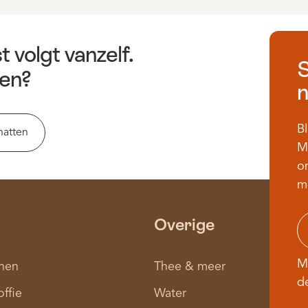
t volgt vanzelf.
S
en?
n
Bl
hatten
M
on
m
Overige
M
nen
Thee & meer
d
offie
Water