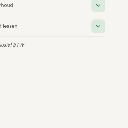
erhoud
f leasen
clusief BTW