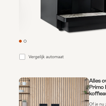
Vergelijk automaat
Alles 
Primo 
koffie
Of je nu 