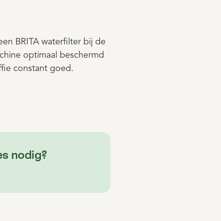
en BRITA waterfilter bij de
achine optimaal beschermd
offie constant goed.
es nodig?