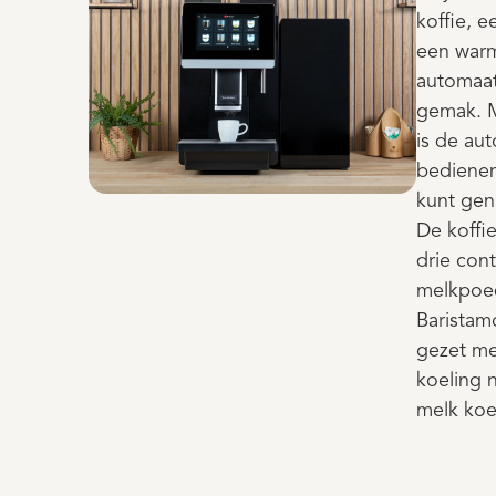
koffie, 
een war
automaat
gemak. M
is de au
bedienen
kunt geni
De koffie
drie con
melkpoed
Baristam
gezet me
koeling n
melk koe