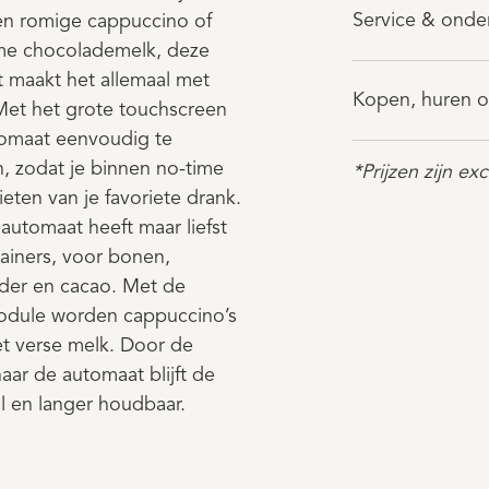
Service & ond
een romige cappuccino of
me chocolademelk, deze
 maakt het allemaal met
Kopen, huren o
et het grote touchscreen
tomaat eenvoudig te
, zodat je binnen no-time
*Prijzen zijn ex
eten van je favoriete drank.
automaat heeft maar liefst
tainers, voor bonen,
er en cacao. Met de
odule worden cappuccino’s
t verse melk. Door de
aar de automaat blijft de
l en langer houdbaar.