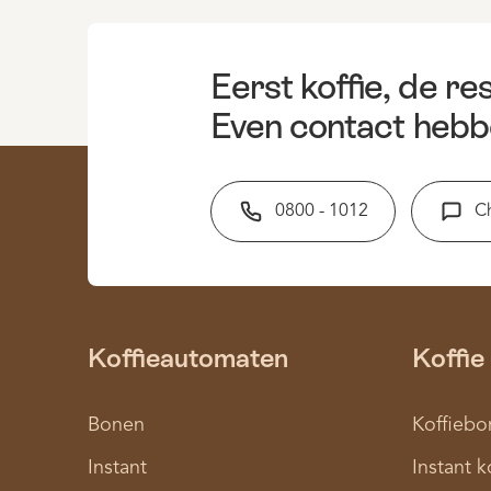
Eerst koffie, de res
Even contact hebb
0800 - 1012
C
Koffieautomaten
Koffie
Bonen
Koffiebo
Instant
Instant k