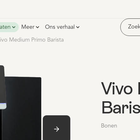
Geen contract
aten
Meer
Ons verhaal
ivo Medium Primo Barista
Vivo
Baris
Bonen