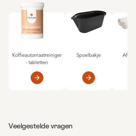
Koffieautomaatreiniger
Spoelbakje
Afval
- tabletten
Veelgestelde vragen