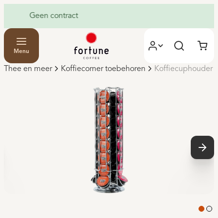
60 maanden gratis service & onderhoud
Menu
Thee en meer
Koffiecorner toebehoren
Koffiecuphouder