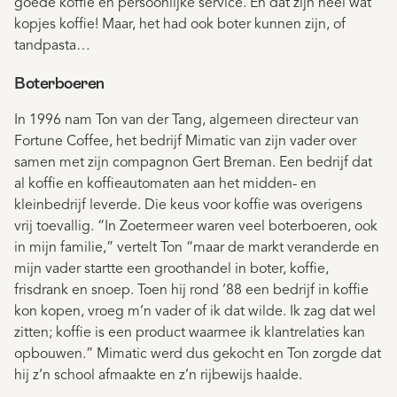
goede koffie en persoonlijke service. En dat zijn heel wat
kopjes koffie! Maar, het had ook boter kunnen zijn, of
tandpasta…
Boterboeren
In 1996 nam Ton van der Tang, algemeen directeur van
Fortune Coffee, het bedrijf Mimatic van zijn vader over
samen met zijn compagnon Gert Breman. Een bedrijf dat
al koffie en koffieautomaten aan het midden- en
kleinbedrijf leverde. Die keus voor koffie was overigens
vrij toevallig. “In Zoetermeer waren veel boterboeren, ook
in mijn familie,” vertelt Ton “maar de markt veranderde en
mijn vader startte een groothandel in boter, koffie,
frisdrank en snoep. Toen hij rond ’88 een bedrijf in koffie
kon kopen, vroeg m’n vader of ik dat wilde. Ik zag dat wel
zitten; koffie is een product waarmee ik klantrelaties kan
opbouwen.” Mimatic werd dus gekocht en Ton zorgde dat
hij z’n school afmaakte en z’n rijbewijs haalde.